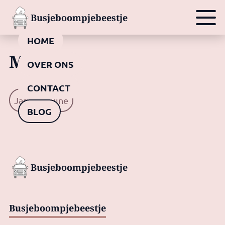
Busjeboompjebeestje
HOME
Mensen
OVER ONS
CONTACT
Jari
Nelline
BLOG
Busjeboompjebeestje
Busjeboompjebeestje