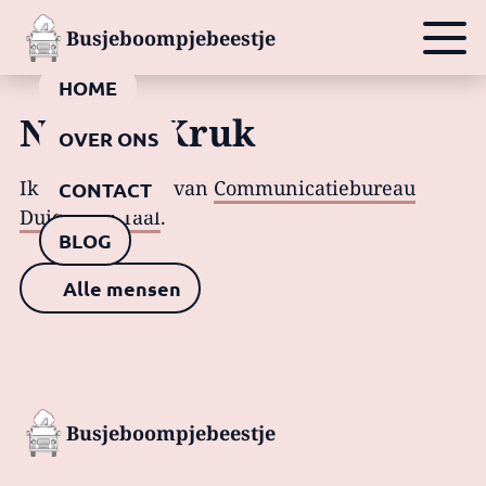
Busjeboompjebeestje
HOME
Nelline Kruk
OVER ONS
Ik ben eigenaar van
Communicatiebureau
CONTACT
Duidelijke Taal
.
BLOG
Alle mensen
Busjeboompjebeestje